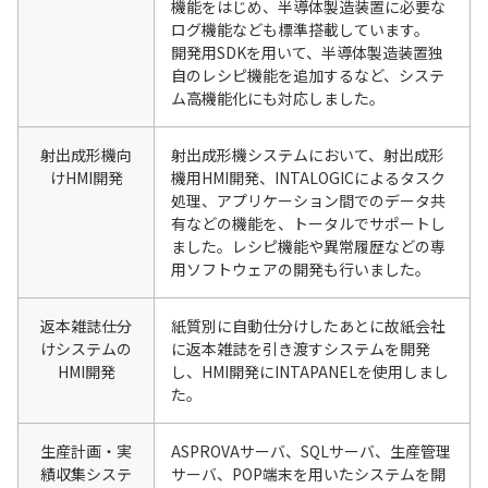
機能をはじめ、半導体製造装置に必要な
ログ機能なども標準搭載しています。
開発用SDKを用いて、半導体製造装置独
自のレシピ機能を追加するなど、システ
ム高機能化にも対応しました。
射出成形機向
射出成形機システムにおいて、射出成形
けHMI開発
機用HMI開発、INTALOGICによるタスク
処理、アプリケーション間でのデータ共
有などの機能を、トータルでサポートし
ました。レシピ機能や異常履歴などの専
用ソフトウェアの開発も行いました。
返本雑誌仕分
紙質別に自動仕分けしたあとに故紙会社
けシステムの
に返本雑誌を引き渡すシステムを開発
HMI開発
し、HMI開発にINTAPANELを使用しまし
た。
生産計画・実
ASPROVAサーバ、SQLサーバ、生産管理
績収集システ
サーバ、POP端末を用いたシステムを開