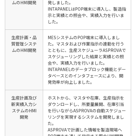
ムのHMI開発
発しました。
INTAPANELはPOP端末に導入し、製造指
示と実績との照会や、実績入力を行いま
した。
生産計画・品
MESシステムのPOP端末に導入しまし
質管理システ
た。マスタおよび作業指示の連動を行う
ムのHMI開発
とともに、生産スケジューラASPROVAで
スケジューリングした結果と実績との照
会や、実績入力を行いました。
INTAPANELのデータブロック機能とデー
タベースとのインタフェースにより、開
発効率が向上しました。
生産計画及び
ホストから、マスタや在庫、生産指示を
新実績入力シ
ダウンロードし、所要量展開、在庫引当
ステムのHMI
を行いながらASPROVAの自動スケジュー
開発
リングを実現するシステムを開発しまし
た。
ASPROVAで計画した情報を製造現場へ