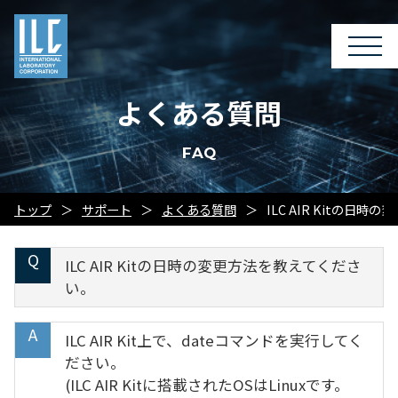
よくある質問
FAQ
トップ
サポート
よくある質問
ILC AIR Kitの日
ILC AIR Kitの日時の変更方法を教えてくださ
い。
ILC AIR Kit上で、dateコマンドを実行してく
ださい。
(ILC AIR Kitに搭載されたOSはLinuxです。