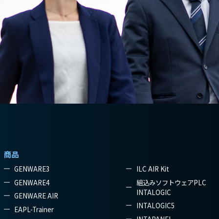
商品
GENWARE3
ILC AIR Kit
GENWARE4
組込みソフトウェアPLC
INTALOGIC
GENWARE AIR
INTALOGIC5
EAPL-Trainer
INTAPANEL