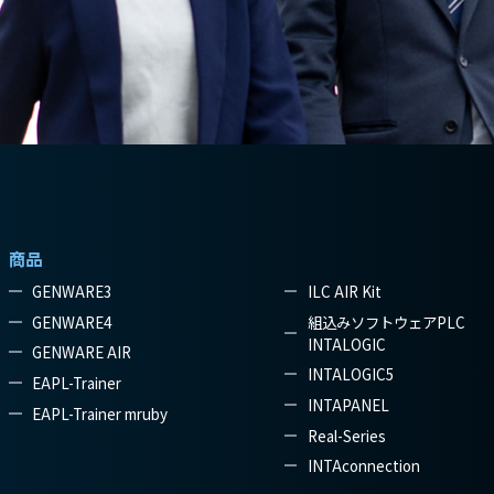
商品
GENWARE3
ILC AIR Kit
GENWARE4
組込みソフトウェアPLC
INTALOGIC
GENWARE AIR
INTALOGIC5
EAPL-Trainer
INTAPANEL
EAPL-Trainer mruby
Real-Series
INTAconnection